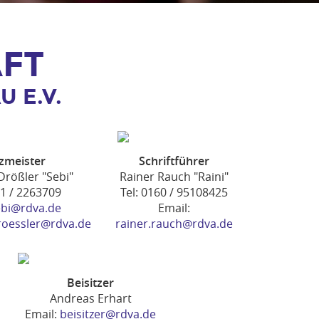
FT
 E.V.
zmeister
Schriftführer
Drößler "Sebi"
Rainer Rauch "Raini"
11 / 2263709
Tel: 0160 / 95108425
ebi@rdva.de
Email:
roessler@rdva.de
rainer.rauch@rdva.de
Beisitzer
Andreas Erhart
Email:
beisitzer@rdva.de