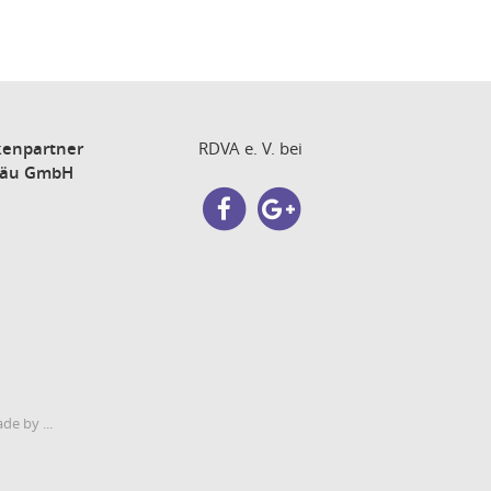
enpartner
RDVA e. V. bei
gäu GmbH
de by ...