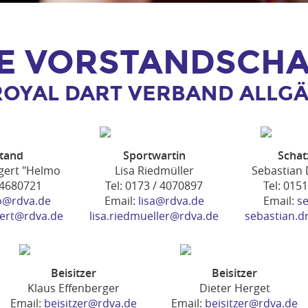
IE VORSTANDSCHA
ROYAL DART VERBAND ALLGÄU
stand
Sportwartin
Schat
gert "Helmo
Lisa Riedmüller
Sebastian 
/ 4680721
Tel: 0173 / 4070897
Tel: 015
o@rdva.de
Email:
lisa@rdva.de
Email:
s
gert@rdva.de
lisa.riedmueller@rdva.de
sebastian.d
Beisitzer
Beisitzer
Klaus Effenberger
Dieter Herget
Email:
beisitzer@rdva.de
Email:
beisitzer@rdva.de