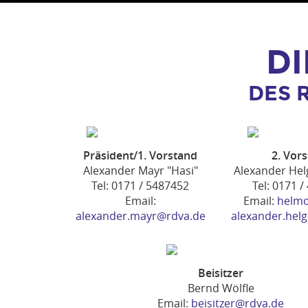
D
DES 
Präsident/1. Vorstand
2. Vor
Alexander Mayr "Hasi"
Alexander Hel
Tel: 0171 / 5487452
Tel: 0171 
Email:
Email:
helm
alexander.mayr@rdva.de
alexander.hel
Beisitzer
Bernd Wölfle
Email:
beisitzer@rdva.de